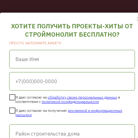
© Все права защищены.
ХОТИТЕ ПОЛУЧИТЬ ПРОЕКТЫ-ХИТЫ ОТ
Вся информация, включая цены, размещенная на сайте stroymonolit-
vl.ru/, носит исключительно информационный характер и не является
СТРОЙМОНОЛИТ БЕСПЛАТНО?
публичной офертой, определяемой положениями Статьи 437
Гражданского кодекса РФ. Для получения точной информации
ПРОСТО ЗАПОЛНИТЕ АНКЕТУ
о стоимости строительства и актуальных условиях, пожалуйста,
свяжитесь с нами по телефону или через форму обратной связи.
Ваше Имя
+7(000)000-0000
Я даю согласие на
обработку своих персональных данных
в
соответствии с
политикой конфиденциальности
Я даю согласие на получение
рекламной и информационных
рассылки
Район строительства дома