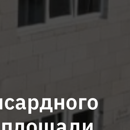
нсардного
й площади