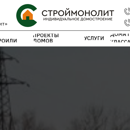
ит»
ДОМА 
ПРОЕКТЫ
УСЛУГИ
РОИЛИ
ДОМОВ
КЛАСС