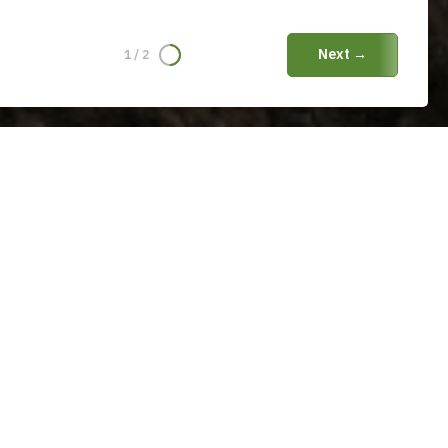
Next →
1
/
2
ечить вам наилучший опыт использования.
OK
жный дом мансардного типа