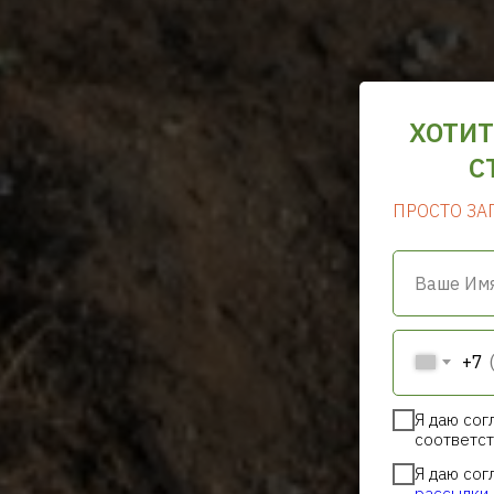
ХОТИТ
С
ПРОСТО ЗА
Ваше Им
+7
Я даю сог
соответст
Я даю сог
рассылки