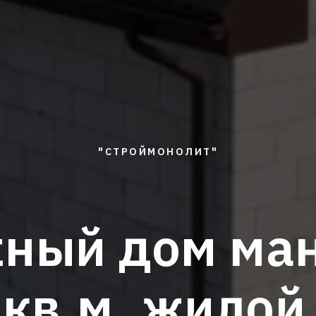
"СТРОЙМОНОЛИТ"
ный дом ма
 кв.м. жило