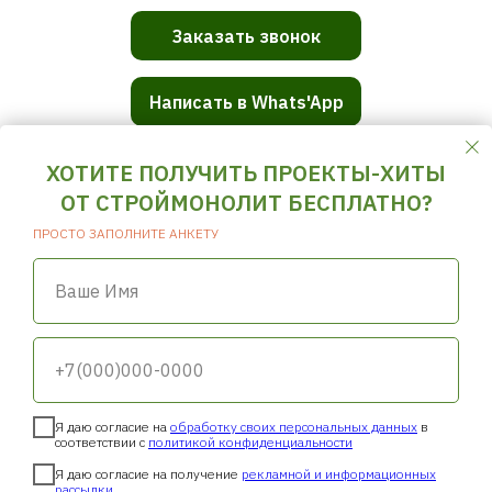
Заказать звонок
Написать в Whats'App
ХОТИТЕ ПОЛУЧИТЬ ПРОЕКТЫ-ХИТЫ
ОТ СТРОЙМОНОЛИТ БЕСПЛАТНО?
СТРОЙМОНОЛИТ
ПРОСТО ЗАПОЛНИТЕ АНКЕТУ
ГЛАВНАЯ
О НАС
ПОСТРОЕННЫЕ ОБЪЕКТЫ
Ваше Имя
ПРОЕКТЫ ДОМОВ
ПРОЕКТЫ ПРЕМИУМ КЛАССА
ДОМ + УЧАСТОК
ПОДАРОК ОТ СТРОЙМОНОЛИТ
ПОЛЕЗНЫЕ СТАТЬИ
50 ВОПРОСОВ ЗАСТРОЙЩИКУ
ОТЗЫВЫ
+7(000)000-0000
Контакты
Политика конфиденциальности
Согласие на
обработку персональных данных
Согласие на получение
рекламной и информационных рассылки
Я даю согласие на
обработку своих персональных данных
в
соответствии с
политикой конфиденциальности
Я даю согласие на получение
рекламной и информационных
рассылки