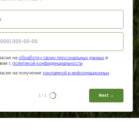
я
ласие на
обработку своих персональных данных
в
вии с
политикой конфиденциальности
ласие на получение
рекламной и информационных
Next →
1
/
2
ечить вам наилучший опыт использования.
OK