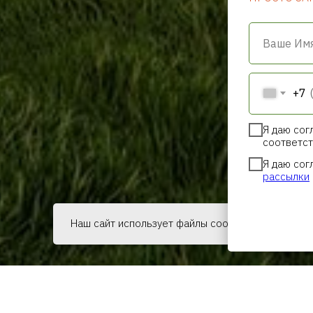
Ваше Им
+7
Я даю сог
соответст
Я даю сог
рассылки
Наш сайт использует файлы cookie, чтобы обесп