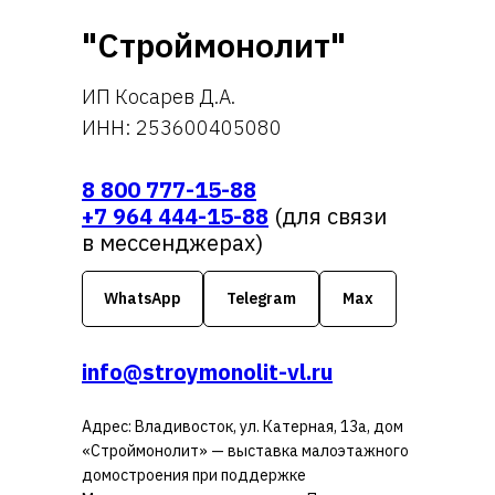
"Строймонолит"
ИП Косарев Д.А.
ИНН: 253600405080
8 800 777-15-88
+7 964 444-15-88
(для связи
в мессенджерах)
WhatsApp
Telegram
Max
info@stroymonolit-vl.ru
Адрес: Владивосток, ул. Катерная, 13а, дом
«Строймонолит» — выставка малоэтажного
домостроения при поддержке